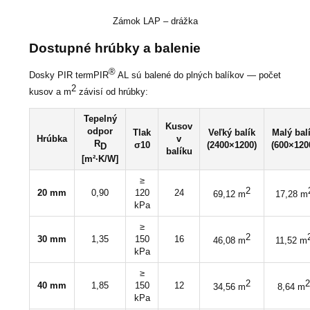
Zámok LAP – drážka
Dostupné hrúbky a balenie
®
Dosky PIR termPIR
AL sú balené do plných balíkov — počet
2
kusov a m
závisí od hrúbky:
Tepelný
Kusov
odpor
Tlak
Veľký balík
Malý bal
Hrúbka
v
R
σ10
(2400×1200)
(600×120
D
balíku
[m²·K/W]
≥
2
20 mm
0,90
120
24
69,12 m
17,28 m
kPa
≥
2
30 mm
1,35
150
16
46,08 m
11,52 m
kPa
≥
2
2
40 mm
1,85
150
12
34,56 m
8,64 m
kPa