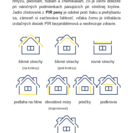
hmyzu, plesniam, hubám a chemikáliám, čo je veľmi dôležité
pri náročných podmienkach panujúcich pri strešnej krytine.
Jadro zhotovené z
PIR peny
je odolné proti tlaku a prehýbaniu
sa, zároveň si zachováva ľahkosť, vďaka čomu je inštalácia
izolačných dosiek PIR bezproblémová a neohrozuje zdravie.
šikmé strechy
šikmé strechy
rovné strechy
(na krokvy)
(pod krokvy)
podlaha na hline
obvodové múry
priečky
podkrovie
(trojvrstvové)