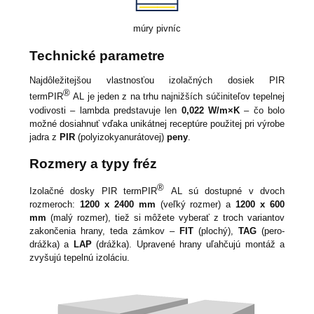
múry pivníc
Technické parametre
Najdôležitejšou vlastnosťou izolačných dosiek PIR
®
termPIR
AL je jeden z na trhu najnižších súčiniteľov tepelnej
vodivosti – lambda predstavuje len
0,022 W/m×K
– čo bolo
možné dosiahnuť vďaka unikátnej receptúre použitej pri výrobe
jadra z
PIR
(polyizokyanurátovej)
peny
.
Rozmery a typy fréz
®
Izolačné dosky PIR termPIR
AL sú dostupné v dvoch
rozmeroch:
1200 x 2400 mm
(veľký rozmer)
a
1200 x 600
mm
(malý rozmer), tiež si môžete vyberať z troch variantov
zakončenia hrany, teda zámkov –
FIT
(plochý),
TAG
(pero-
drážka) a
LAP
(drážka). Upravené hrany uľahčujú montáž a
zvyšujú tepelnú izoláciu.