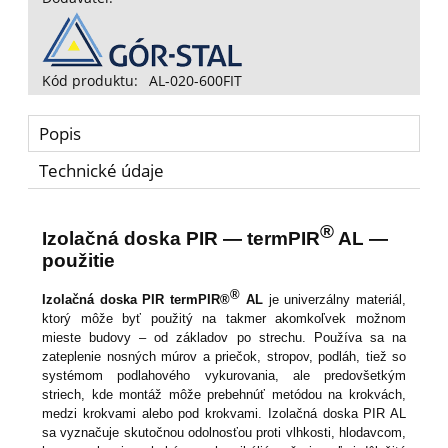
Kód produktu:
AL-020-600FIT
Popis
Technické údaje
®
Izolačná doska PIR — termPIR
AL —
použitie
®
Izolačná doska PIR termPIR®
AL
je univerzálny materiál,
ktorý môže byť použitý na takmer akomkoľvek možnom
mieste budovy – od základov po strechu. Používa sa na
zateplenie nosných múrov a priečok, stropov, podláh, tiež so
systémom podlahového vykurovania, ale predovšetkým
striech, kde montáž môže prebehnúť metódou na krokvách,
medzi krokvami alebo pod krokvami. Izolačná doska PIR AL
sa vyznačuje skutočnou odolnosťou proti vlhkosti, hlodavcom,